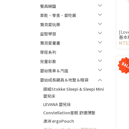
餐具碗盤
果乾、零食、愛吃飯
寶貝愛玩樂
[Lov
益智學習
基本款
NT$1
寶貝愛畫畫
穿搭系列
兒童彩妝
嬰幼推車＆汽座
嬰幼成長寢具＆地墊＆睡袋
挪威Stokke Sleepi & Sleepi Mini
嬰兒床
LEVANA 嬰兒床
Constellation星眠 舒適薄墊
澳洲 ergoPouch