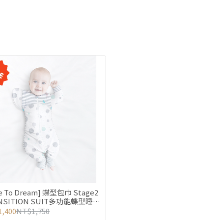
e To Dream] 蝶型包巾 Stage2
NSITION SUIT多功能蝶型睡衣
 -(3個月~9個月)
,400
NT$1,750