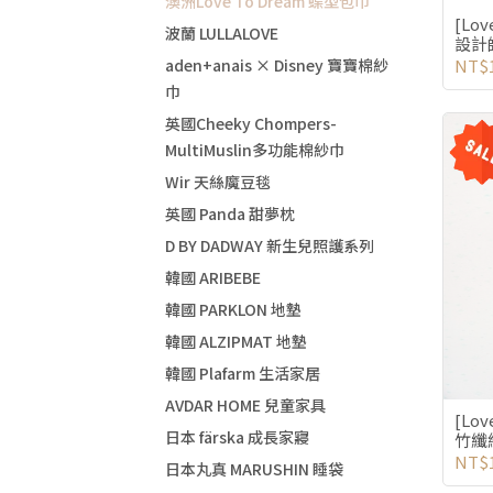
澳洲Love To Dream 蝶型包巾
[Lo
波蘭 LULLALOVE
設計師
aden+anais × Disney 寶寶棉紗
NT$1
巾
英國Cheeky Chompers-
MultiMuslin多功能棉紗巾
Wir 天絲魔豆毯
英國 Panda 甜夢枕
D BY DADWAY 新生兒照護系列
韓國 ARIBEBE
韓國 PARKLON 地墊
韓國 ALZIPMAT 地墊
韓國 Plafarm 生活家居
AVDAR HOME 兒童家具
[Lo
日本 färska 成長家寢
竹纖
NT$1
日本丸真 MARUSHIN 睡袋