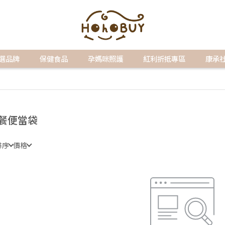
選品牌
保健食品
孕媽咪照護
紅利折抵專區
康承
餐便當袋
排序
價格