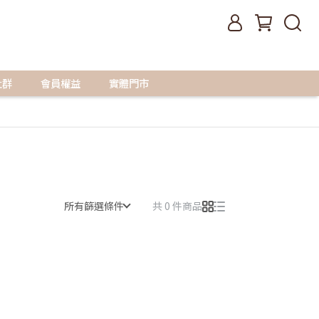
社群
會員權益
實體門市
所有篩選條件
共 0 件商品