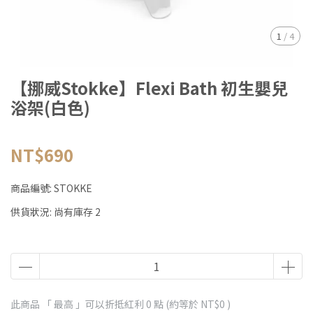
1
/
4
【挪威Stokke】Flexi Bath 初生嬰兒
浴架(白色)
NT$690
商品編號:
STOKKE
供貨狀況:
尚有庫存 2
此商品 「 最高 」可以折抵紅利
0
點 (約等於
NT$0
)