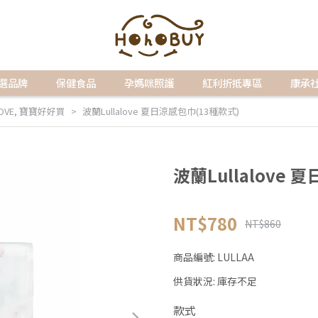
選品牌
保健食品
孕媽咪照護
紅利折抵專區
康承
OVE
,
寶寶好好買
波蘭Lullalove 夏日涼感包巾(13種款式)
波蘭Lullalove
NT$780
NT$860
商品編號:
LULLAA
供貨狀況:
庫存不足
款式