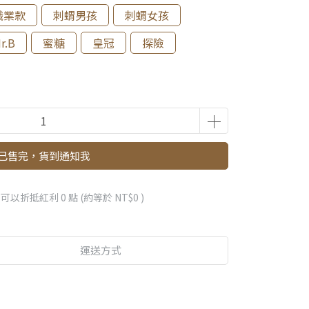
職業款
刺蝟男孩
刺蝟女孩
r.B
蜜糖
皇冠
探險
已售完，貨到通知我
 」可以折抵紅利
0
點 (約等於
NT$0
)
運送方式