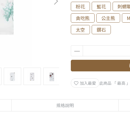
粉花
藍花
刺蝟
貪吃熊
公主熊
M
太空
鑽石
加入最愛
此商品 「 最高
規格說明