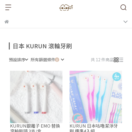
日本 KURUN 滾輪牙刷
預設排序
所有篩選條件
共 12 件商品
KURUN銀離子 EMO 替換
KURUN 日本咕嚕潔淨牙
滾輪刷頭 3支/盒
刷 標準4入組