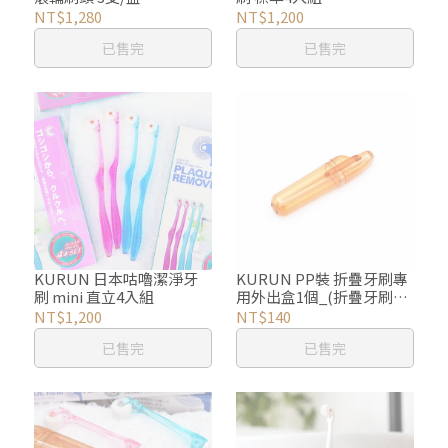
NT$1,280
NT$1,200
已售完
已售完
KURUN 日本咕嚕潔淨牙
KURUN PP裝 折疊牙刷專
刷 mini 直立4入組
用外出盒1個_(折疊牙刷另
購)
NT$1,200
NT$140
已售完
已售完