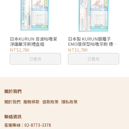
日本KURUN 音波咕嚕潔
日本製 KURUN銀離子
淨護齦牙刷禮盒組
EMO環保型咕嚕牙刷 禮盒
組
NT$2,780
NT$1,780
已售完
已售完
關於我們
關於我們
服務條款
退款政策
隱私政策
聯絡資訊
客服專線：02-8773-3378