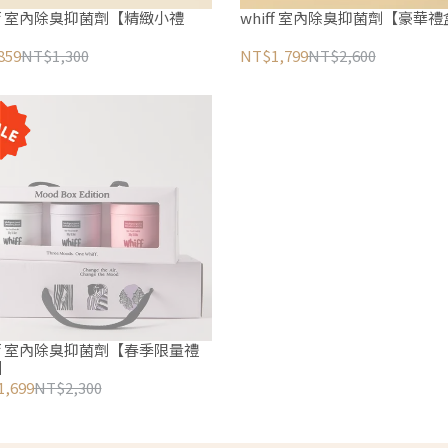
小禮
whiff 室內除臭抑菌劑【豪華
859
NT$1,300
NT$1,799
NT$2,600
量禮
】
,699
NT$2,300