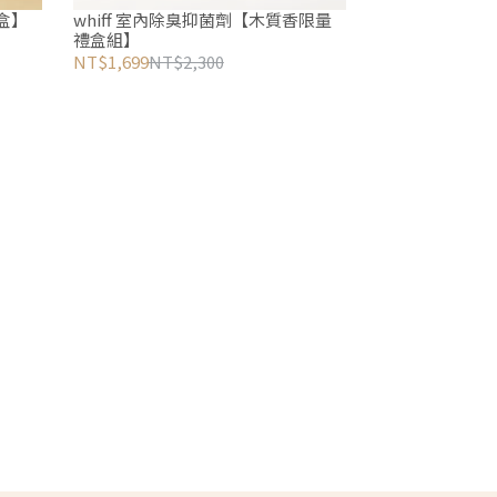
禮盒】
whiff 室內除臭抑菌劑【木質香限量
禮盒組】
NT$1,699
NT$2,300