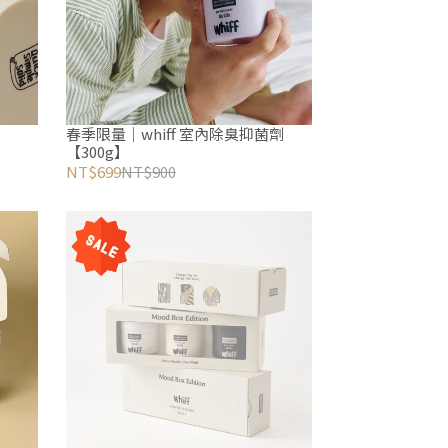
春季限量｜whiff 室內除臭抑菌劑
【300g】
NT$699
NT$900