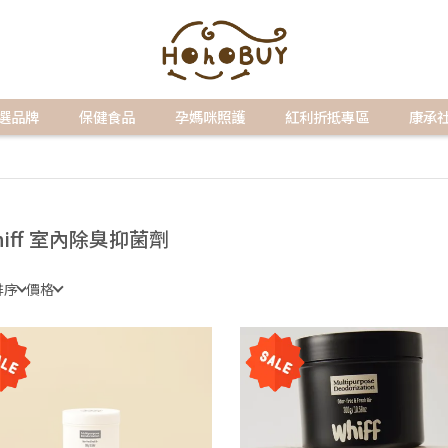
選品牌
保健食品
孕媽咪照護
紅利折抵專區
康承
hiff 室內除臭抑菌劑
排序
價格