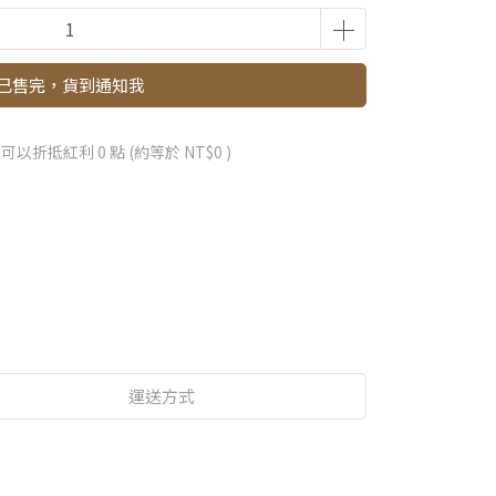
已售完，貨到通知我
 」可以折抵紅利
0
點 (約等於
NT$0
)
運送方式