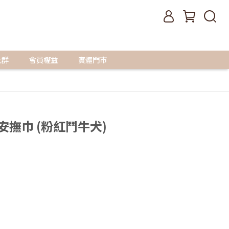
社群
會員權益
實體門市
嬰兒安撫巾 (粉紅鬥牛犬)