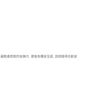
抓著輕膚柔軟的安撫巾, 便會有種安全感, 因而睡得也較安