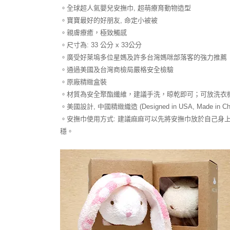
。全球超人氣嬰兒安撫巾, 超萌療育動物造型
。寶寶最好的好朋友, 命定小被被
。親膚療癒，極致觸感
。尺寸為: 33 公分 x 33公分
。廣受好萊塢多位星媽及許多台灣媽咪部落客的強力推薦
。通過美國及台灣商檢局嚴格安全檢驗
。原廠精緻盒裝
。材質為安全聚酯纖維，建議手洗，晾乾即可；可放洗衣
。美國設計, 中國精緻織造 (Designed in USA, Made in Chi
。安撫巾使用方式: 建議麻麻可以先將安撫巾放於自己身上,
穩。