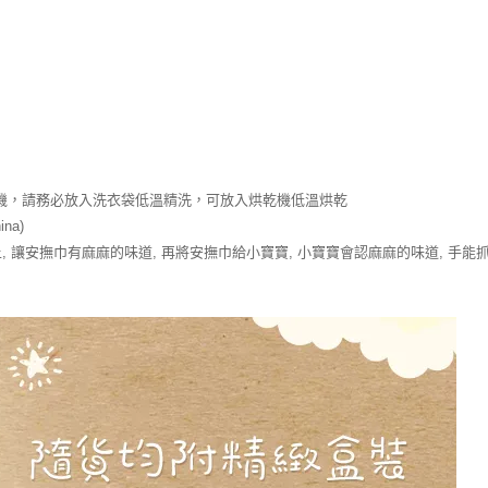
機，請務必放入洗衣袋低溫精洗，可放入烘乾機低溫烘乾
na)
 讓安撫巾有麻麻的味道, 再將安撫巾給小寶寶, 小寶寶會認麻麻的味道, 手能