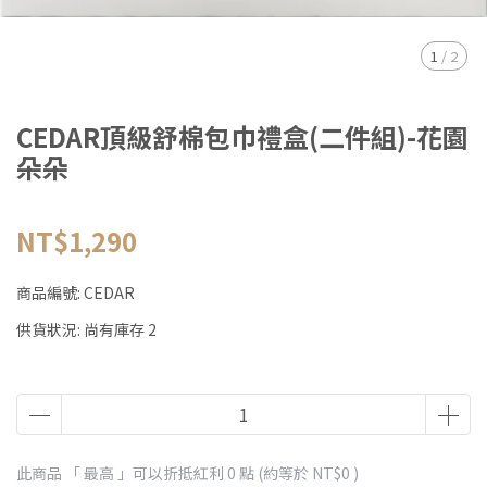
1
/
2
CEDAR頂級舒棉包巾禮盒(二件組)-花園
朵朵
NT$1,290
商品編號:
CEDAR
供貨狀況:
尚有庫存 2
此商品 「 最高 」可以折抵紅利
0
點 (約等於
NT$0
)