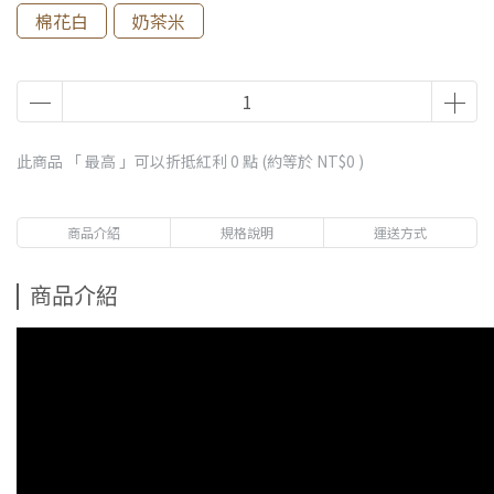
棉花白
奶茶米
此商品 「 最高 」可以折抵紅利
0
點 (約等於
NT$0
)
商品介紹
規格說明
運送方式
商品介紹