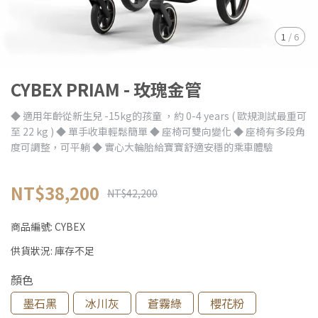
1
/
6
CYBEX PRIAM - 玫瑰金管
◆ 適用年齡從新生兒 -15kg的孩童 ，約 0-4 years ( 歐規測試最重可
至 22 kg ) ◆ 單手收車輕鬆簡單 ◆ 座椅可雙向變化 ◆ 座椅有多段角
度可調整，可平躺 ◆ 實心大輪胎給寶寶舒適安穩的乘車體驗
NT$38,200
NT$42,200
商品編號:
CYBEX
供貨狀況:
庫存不足
顏色
墨石黑
冰川灰
蒼霧綠
櫻花粉