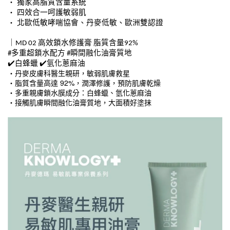
・ 
獨家高脂質含量系統
・ 
四效合一呵護敏弱肌
・ 
北歐低敏哮喘協會、丹麥低敏、歐洲雙認證
｜MD 02 高效鎖水修護膏 脂質含量92%
#多重超鎖水配方 #瞬間融化油膏質地
✔️
✔️
白蜂蠟 
氫化蔥麻油
・丹麥皮膚科醫生親研，敏弱肌膚救星
・脂質含量高達 92%，潤澤修護，預防肌膚乾燥
・多重親膚鎖水膜成分：白蜂蠟、氫化蔥麻油
・接觸肌膚瞬間融化油膏質地，大面積好塗抹