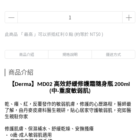
此商品 「 最高 」可以折抵紅利
0
點 (約等於
NT$0
)
商品介紹
規格說明
運送方式
商品介紹
【Derma】MD02 高效舒緩修護霜隨身瓶 200ml 
(中-重度敏弱肌)
乾、癢、紅，反覆發作的敏弱肌膚，修護的心歷路程，醫師最
了解，由丹麥皮膚科醫生親研，貼心居家守護敏弱肌，宛如醫
生親駐你家
修護肌膚、保濕補水、舒緩乾燥、安撫搔癢
・ 
0歲-成人敏弱肌適用