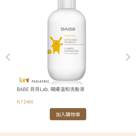
BABE 貝貝Lab. 親膚溫和洗髮液
BA
NT$400
NT
加入購物車