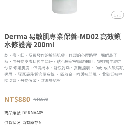
1
/
1
Derma 易敏肌專業保養-MD02 高效鎖
水修護膏 200ml
乾、癢、紅，反覆發作的敏弱肌膚，修護的心歷路程，醫師最了
解，由丹麥皮膚科醫生親研，貼心居家守護敏弱肌，宛如醫生親駐
你家 修護肌膚、保濕補水、舒緩乾燥、安撫搔癢 ・ 0歲-成人敏弱肌
適用 ・ 獨家高脂質含量系統 ・ 四效合一呵護敏弱肌 ・ 北歐低敏哮
喘協會、丹麥低敏、歐洲雙認證
NT$880
NT$990
商品編號:
DERMAA05
供貨狀況:
尚有庫存 5