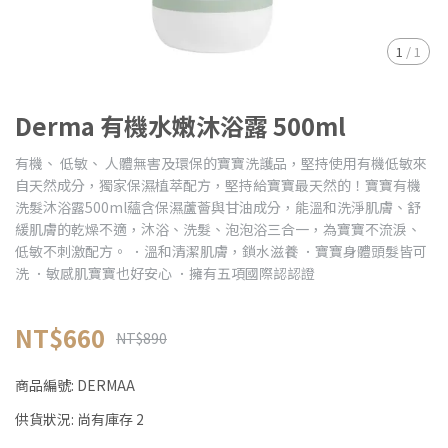
1
/
1
Derma 有機水嫩沐浴露 500ml
有機、 低敏、 人體無害及環保的寶寶洗護品，堅持使用有機低敏來
自天然成分，獨家保濕植萃配方，堅持給寶寶最天然的！寶寶有機
洗髮沐浴露500ml蘊含保濕蘆薈與甘油成分，能溫和洗淨肌膚、舒
緩肌膚的乾燥不適，沐浴、洗髮、泡泡浴三合一，為寶寶不流淚、
低敏不刺激配方。 ．溫和清潔肌膚，鎖水滋養 ．寶寶身體頭髮皆可
洗 ．敏感肌寶寶也好安心 ．擁有五項國際認認證
NT$660
NT$890
商品編號:
DERMAA
供貨狀況:
尚有庫存 2