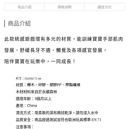
商品介紹
規格說明
運送方式
商品介紹
此款統感遊戲環有多元的材質，能訓練寶寶手部肌肉
發展、舒緩長牙不適、觸覺及各項感官發展，
陪伴寶寶在玩樂中，一同成長！
尺寸：15x10x7.5 cm
櫸木、矽膠、塑膠PP、聚酯纖維
材質
：
木材材料來自於永續森林
適用年齡：3個月以上
產地：China
清洗方式：
用柔軟的濕布擦拭乾淨。請勿浸入水中
品質安全：
商品
經過測試並符合歐洲玩具標準 EN 71
注意事項：