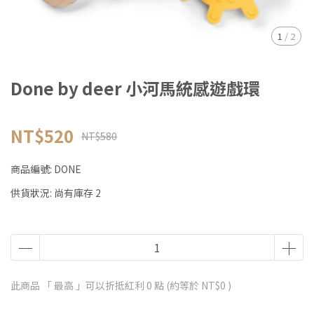
1
/
2
Done by deer 小河馬統感遊戲環
NT$520
NT$580
商品編號:
DONE
供貨狀況:
尚有庫存 2
此商品 「 最高 」可以折抵紅利
0
點 (約等於
NT$0
)