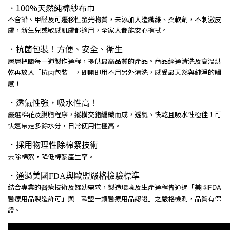
．100%天然純棉紗布巾
不含鉛、甲醛及可遷移性螢光物質，未添加人造纖維、柔軟劑，不刺激皮
膚，新生兒或敏感肌膚都適用，全家人都能安心擦拭。
．抗菌包裝！方便、安全、衛生
層層把關每一道製作過程，提供最高品質的產品。商品經過清洗及高溫烘
乾再放入「抗菌包裝」，即開即用不用另外清洗，感受最天然與純淨的觸
感！
．透氣性強，吸水性高！
嚴選棉花及脫脂程序，縱橫交錯編織而成，透氣、快乾且吸水性極佳！可
快速帶走多餘水分，日常使用性極高。
．採用物理性除棉絮技術
去除棉絮，降低棉絮產生率。
．通過美國FDA與歐盟嚴格檢驗標準
結合專業的醫療技術及婦幼需求，製造環境及生產過程皆通過「美國FDA
醫療用品製造許可」與「歐盟一類醫療用品認證」之嚴格檢測，品質有保
證。