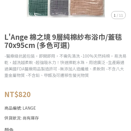
1
/
11
L'Ange 棉之境 9層純棉紗布浴巾/蓋毯
70x95cm (多色可選)
-醫療級抗菌包裝，即開即用，不需先清洗 -100%天然純棉，易洗易
乾，越洗越柔軟 -超強吸水力！快速擦乾水珠，用途廣泛 -生產廠通
過美國FDA醫療用品製造許可 -無添加人造纖維、柔軟劑 -不含八大
重金屬物質 -不含鉛、甲醛及可遷移性螢光物質
NT$820
商品編號:
LANGE
供貨狀況:
尚有庫存
顏色