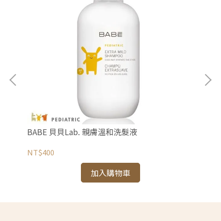
BABE 貝貝Lab. 親膚溫和洗髮液
BA
NT$400
NT
加入購物車