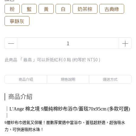
粉
藍
黃
白
奶茶棕
古典綠
寧靜灰
此商品 「 最高 」可以折抵紅利
0
點 (約等於
NT$0
)
商品介紹
規格說明
運送方式
商品介紹
｜L'Ange 棉之境 9層純棉紗布浴巾/蓋毯70x95cm (多款可選)
｜
9層紗布巾透氣又保暖！層數厚實適中當浴巾、蓋毯超舒適，超強吸水
力，可快速吸附水珠！