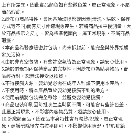
上有所差異，因此實品顏色如有些微色差，屬正常現象，不屬
商品瑕疵。
2.紗布巾商品特性，會因各項環境影響因素(清洗、烘乾、保存
方式等不同)而有尺寸伸縮現象產生，若將商品拉平後測量，大
於商品標示之尺寸，皆為標準範圍內，屬正常現象，不屬商品
瑕疵。
3.本商品為醫療級密封包裝，尚未拆封前，能完全與外界接觸
避免污染。
4.由於非真空包裝，有些許空氣皆為正常現象，請安心使用。
5.請於猶豫期內保持商品的完整性，因紗布巾為貼身物品，商
品經拆封，恕無法接受退換貨。
6.不得接觸火源，嬰幼兒必需在成年人監護下使用本產品。
7.不使用時，將本產品置於嬰幼兒接觸不到的地方。
8.使用前請將包裝完全移除，並避免嬰幼兒接觸。
9.商品包裝印刷因每批次生產時間不同，可能會有些許色差，
此屬正常現象，不影響內容物品質，還請放心使用。
10.針織類商品，因產品本身特性會有勾紗/脫線，屬正常現
象，建議剪除後左右拉平即可，不影響使用情況，非瑕疵範