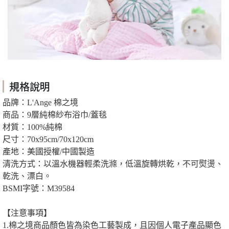
規格說明
品牌：L'Ange 棉之境
商品：9層純棉紗布浴巾/蓋毯
材質：100%純棉
尺寸：70x95cm/70x120cm
產地：美國授權/中國製造
清洗方式：以溫水機器輕柔洗滌，低溫旋轉烘乾，不可熨燙、
乾洗、漂白。
BSMI字號：M39584
【注意事項】
1.棉之境商品顏色皆為染色工藝製成，且因個人電子產品顯色