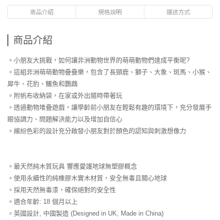
商品介紹
規格說明
運送方式
商品介紹
。小朋友大挑戰，如何讓非洲動物世界的萌萌動物們達成平衡呢?
。這組非洲萌萌動物疊疊樂，包含了長頸鹿、獅子、大象、斑馬、小猴、
犀牛、花豹、鱷魚和鸚鵡
。附帆布收納袋，在家或外出隨時帶著玩
。透過動物堆疊遊戲，讓學齡前小朋友在輕鬆有趣的環境下，充分發展手
眼協調力、問題解決能力以及增加自信心
。繽紛色彩的設計充分啟發小朋友對於顏色的認知與刺激想像力
。最天然純木質玩具 響應愛護地球無塑膠概念
。使用永續性的純橡膠木實木材質，安全無毒且關心地球
。採用天然無毒漆，確保絕對的安全性
。適合年齡: 18 個月以上
。英國設計, 中國製造 (Designed in UK, Made in China)