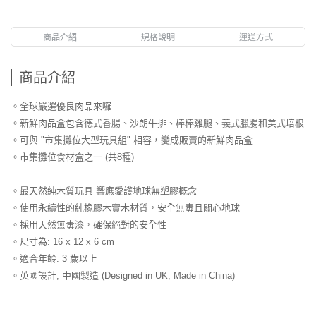
商品介紹
規格說明
運送方式
商品介紹
。全球嚴選優良肉品來囉
。新鮮肉品盒包含德式香腸、沙朗牛排、棒棒雞腿、義式臘腸和美式培根
。可與 "市集攤位大型玩具組" 相容，變成販賣的新鮮肉品盒
。市集攤位食材盒之一 (共8種)
。最天然純木質玩具 響應愛護地球無塑膠概念
。使用永續性的純橡膠木實木材質，安全無毒且關心地球
。採用天然無毒漆，確保絕對的安全性
。尺寸為: 16 x 12 x 6 cm
。適合年齡: 3 歲以上
。英國設計, 中國製造 (Designed in UK, Made in China)