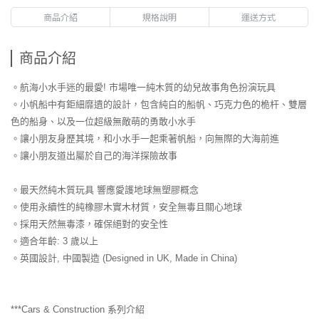
商品介紹
規格說明
運送方式
商品介紹
。航海小水手迷的最愛! 市場唯一純木質的幼兒故事角色扮演玩具
。小帆船中有鉅細靡遺的設計，包含純白的船帆、巧克力色的桅杆、雙層
色的船身、以及一位超級無敵萌的勇敢小水手
。讓小朋友身歷其境，和小水手一起乘著帆船，向無際的大海前進
。讓小朋友道出屬於自己的海洋探險故事
。最天然純木質玩具 響應愛護地球無塑膠概念
。使用永續性的純橡膠木實木材質，安全無毒且關心地球
。採用天然無毒漆，確保絕對的安全性
。適合年齡: 3 歲以上
。英國設計, 中國製造 (Designed in UK, Made in China)
***Cars & Construction 系列介紹