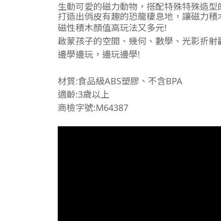
生動可愛的磁力動物，搭配特殊特殊造型
打造出俏皮有趣的恐龍棲息地，讓磁力積
磁性積木顏值高玩法又多元!
啟蒙孩子的空間、幾何、數學、光影折射
邊學邊玩，邊玩邊學!
材質:食品級ABS塑膠、不含BPA
適齡:3歲以上
商檢字號:M64387