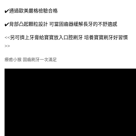
✔️通過歐美嚴格檢驗合格
✔️背部凸起顆粒設計 可當固齒器緩解長牙的不舒適感
<<另可擠上牙膏給寶寶放入口腔刷牙 培養寶寶刷牙好習慣
>>
療癒小猴 固齒刷牙一次滿足