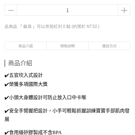
此商品 「 最高 」可以折抵紅利
0
點 (約等於
NT$0
)
商品介紹
規格說明
運送方式
商品介紹
✔️五官坎入式設計
✔️榮獲多項國際大獎
✔️小頭大身體設計可防止放入口中卡喉
✔️安全手臂握把設計，小手可輕鬆抓握訓練寶寶手部肌肉發
展
✔️食用級矽膠製成不含BPA