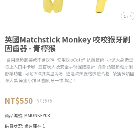
1
/
4
英國Matchstick Monkey 咬咬猴牙刷
固齒器 - 青檸猴
-食用級矽膠製成不含BPA -使用BioCote® 抗菌技術 -小頭大身造型
防止入口中卡喉 -五官坎入及安全手臂握把設計 -背部凸起顆粒牙齦
舒緩功能 -可耐200度高溫消毒 -通過歐美嚴格檢驗合格 -榮獲多項國
際大獎 療癒小猴 固齒刷牙一次滿足！
NT$550
NT$575
商品編號:
MMONKEY08
供貨狀況:
尚有庫存 1