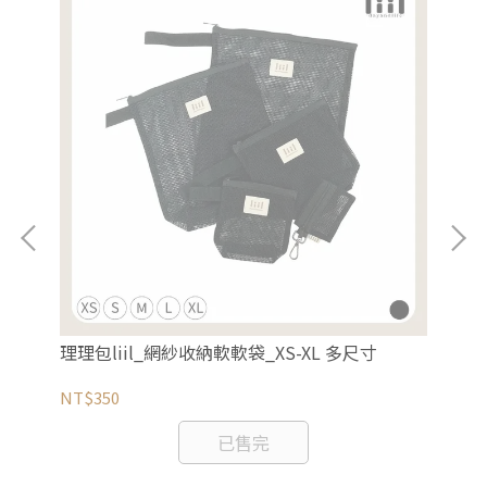
色
理理包liil_網紗收納軟軟袋_XS-XL 多尺寸
理
選
NT$350
NT
已售完