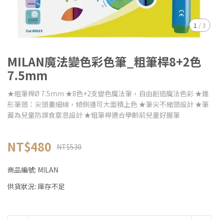
1
/
3
MILAN魔法變色彩色筆_粗筆桿8+2色
7.5mm
★粗筆桿Ø 7.5mm ★8色+2支變色魔法筆，自由創造魔法色彩 ★錐
形筆頭：尖頭畫細線，傾側邊可大面積上色 ★筆尖不縮頭設計 ★筆
蓋為兒童防誤食窒息設計 ★粗筆桿適合學齡前兒童好握筆
NT$480
NT$530
商品編號:
MILAN
供貨狀況:
庫存不足