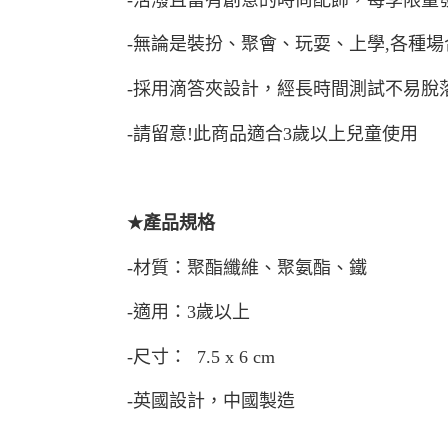
-無論是裝扮、聚會、玩耍、上學,各種
-採用滴答夾設計
，
經長時間測試不易脫
-請留意!此商品適合3歲以上兒童使用
★
產品規格
-材質：聚酯纖維、聚氨酯、鐵
-適用：3歲以上
-尺寸： 7.5 x 6 cm
-英國設計，中國製造