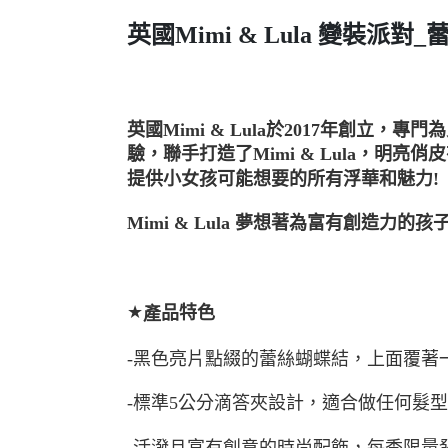
英國Mimi & Lula
變裝派對_
英國Mimi & Lula於2017年創
驗，聯手打造了Mimi & Lula，明
提供小女孩可能想要的所有浮華和魅力!
Mimi & Lula 夢想著為富有創
★
品特色
產
-黑色亮片點綴的蕾絲蝴蝶結，上面覆著
-標準5公分滴答夾設計
，
適合做任何髮型
-
活潑且富有創意的時尚配飾，每季限量