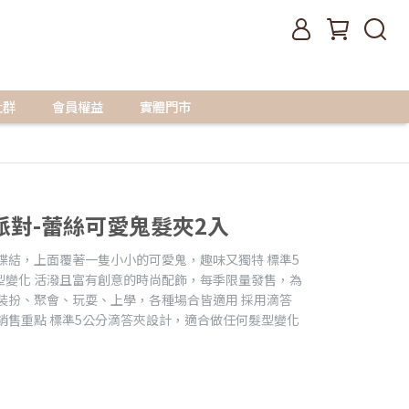
社群
會員權益
實體門市
 變裝派對-蕾絲可愛鬼髮夾2入
蝶結，上面覆著一隻小小的可愛鬼，趣味又獨特 標準5
型變化 活潑且富有創意的時尚配飾，每季限量發售，為
裝扮、聚會、玩耍、上學，各種場合皆適用 採用滴答
銷售重點 標準5公分滴答夾設計，適合做任何髮型變化