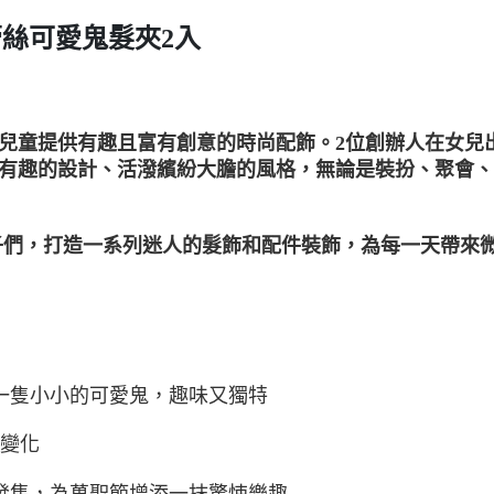
蕾絲可愛鬼髮夾2入
立，專門為兒童提供有趣且富有創意的時尚配飾。2位創辦人在
亮俏皮有趣的設計、活潑繽紛大膽的風格，無論是裝扮、聚會、玩耍
造力的孩子們，打造一系列迷人的髮飾和配件裝飾，為每一天帶
一隻小小的可愛鬼，趣味又獨特
變化
發售，為萬聖節增添一抹驚悚樂趣