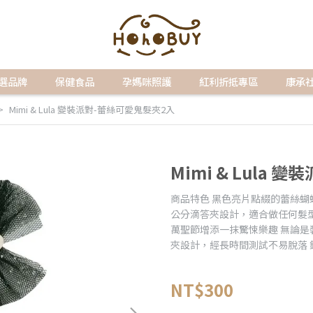
選品牌
保健食品
孕媽咪照護
紅利折抵專區
康承
Mimi & Lula 變裝派對-蕾絲可愛鬼髮夾2入
Mimi & Lula
商品特色 黑色亮片點綴的蕾絲蝴
公分滴答夾設計，適合做任何髮
萬聖節增添一抹驚悚樂趣 無論是
夾設計，經長時間測試不易脫落 
NT$300