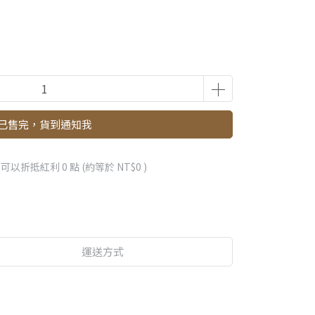
已售完，貨到通知我
 」可以折抵紅利
0
點 (約等於
NT$0
)
運送方式