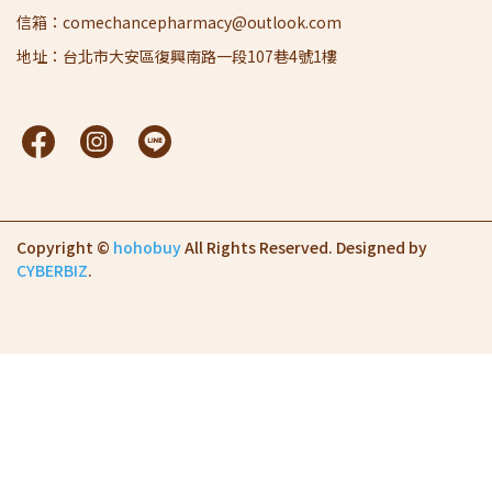
信箱：comechancepharmacy@outlook.com
地址：台北市大安區復興南路一段107巷4號1樓
Copyright ©
hohobuy
All Rights Reserved.
Designed by
CYBERBIZ
.