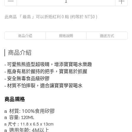
此商品 「 最高 」可以折抵紅利
0
點 (約等於
NT$0
)
商品介紹
規格說明
運送方式
商品介紹
- 可愛熊熊造型超吸睛，增添寶寶喝水樂趣
- 瓶身有易於握持的把手，寶寶易於抓握
- 安全無毒食品級矽膠
- 材質不怕摔裂，適合讓寶寶學習喝水
商品規格
: 100%
n
材質
食用矽膠
n
容量
: 120ML
11.8 x 6.5 x 13cm
n 尺寸：
: 4M
n
適用年齡
以上