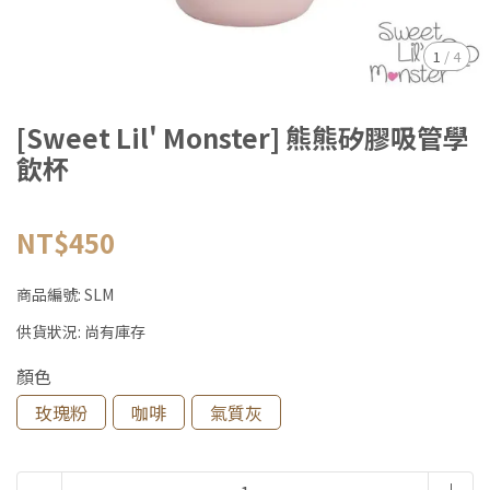
1
/
4
[Sweet Lil' Monster] 熊熊矽膠吸管學
飲杯
NT$450
商品編號:
SLM
供貨狀況:
尚有庫存
顏色
玫瑰粉
咖啡
氣質灰