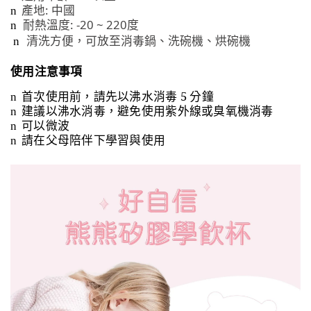
:
n
產地
中國
: -20 ~ 220
n
耐熱溫度
度
n
清洗方便，可放至消毒鍋、洗碗機、烘碗機
使用注意事項
首次使用前，請先以沸水消毒
5
分鐘
n
建議以沸水消毒，避免使用紫外線或臭氧機消毒
n
可以微波
n
請在父母陪伴下學習與使用
n